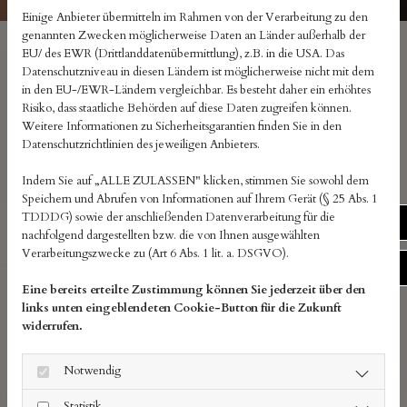
Einige Anbieter übermitteln im Rahmen von der Verarbeitung zu den
genannten Zwecken möglicherweise Daten an Länder außerhalb der
EU/ des EWR (Drittlanddatenübermittlung), z.B. in die USA. Das
ENTDECKEN SIE DIE BLOGBEITRÄGE
Datenschutzniveau in diesen Ländern ist möglicherweise nicht mit dem
VON FRISEUR CHARMANT IN
in den EU-/EWR-Ländern vergleichbar. Es besteht daher ein erhöhtes
Risiko, dass staatliche Behörden auf diese Daten zugreifen können.
LEIPZIG
Weitere Informationen zu Sicherheitsgarantien finden Sie in den
Datenschutzrichtlinien des jeweiligen Anbieters.
Als Friseur Charmant, 7x für Sie in Leipzig präsent,
Indem Sie auf „ALLE ZULASSEN" klicken, stimmen Sie sowohl dem
Speichern und Abrufen von Informationen auf Ihrem Gerät (§ 25 Abs. 1
bieten wir Ihnen aktuelle Informationen und Einblicke
TDDDG) sowie der anschließenden Datenverarbeitung für die
Fac
in unsere Branche.
nachfolgend dargestellten bzw. die von Ihnen ausgewählten
Verarbeitungszwecke zu (Art 6 Abs. 1 lit. a. DSGVO).
Inst
Bleiben Sie auf dem Laufenden
Eine bereits erteilte Zustimmung können Sie jederzeit über den
links unten eingeblendeten Cookie-Button für die Zukunft
Unsere Blogbeiträge liefern Ihnen stets die aktuellsten
widerrufen.
Informationen und Trends. Verpassen Sie nicht unsere
wertvollen Beiträge.
Notwendig
Statistik